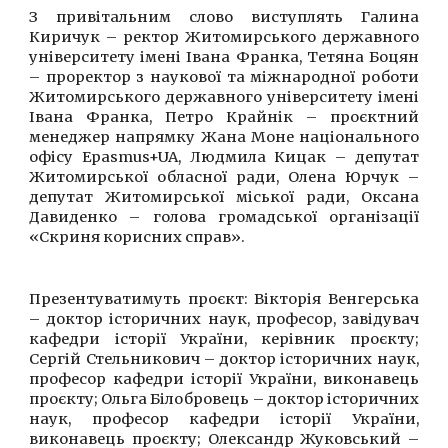
З привітальним слово виступлять Галина
Киричук – ректор Житомирського державного
університету імені Івана Франка, Тетяна Боцян
– проректор з наукової та міжнародної роботи
Житомирського державного університету імені
Івана Франка, Петро Крайнік – проєктний
менеджер напрямку Жана Моне національного
офісу Epasmus+UA, Людмила Кицак – депутат
Житомирської обласної ради, Олена Юрчук –
депутат Житомирської міської ради, Оксана
Давиденко – голова громадської організації
«Скриня корисних справ».
Презентуватимуть проєкт: Вікторія Венгерська
– доктор історичних наук, професор, завідувач
кафедри історії України, керівник проєкту;
Сергій Стельникович – доктор історичних наук,
професор кафедри історії України, виконавець
проєкту; Ольга Білобровець – доктор історичних
наук, професор кафедри історії України,
виконавець проєкту; Олександр Жуковський –