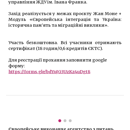
управління ЖДУ ім. Івана Франка.
Захід реалізується у межах проєкту Жан Моне +
Модуль «Європейська інтеграція та Україна:
історична пам’ять та міграційні виклики».
Участь безкоштовна. Всі учасники отримають
сертифікат (18 годин/0,6 кредитів ЄКТС).
Для реєстрації прохання заповнити google
форму:
https://forms.gle/bdYuJG3UzKz4uDgt8
Європейське виконавче агентство з питань