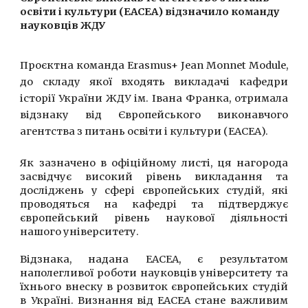
освіти і культури (EACEA) відзначило команду
науковців ЖДУ
Проєктна команда Erasmus+ Jean Monnet Module,
до складу якої входять викладачі кафедри
історії України ЖДУ ім. Івана Франка, отримала
відзнаку від Європейського виконавчого
агентства з питань освіти і культури (EACEA).
Як зазначено в офіційному листі, ця нагорода
засвідчує високий рівень викладання та
досліджень у сфері європейських студій, які
проводяться на кафедрі та підтверджує
європейський рівень наукової діяльності
нашого університету.
Відзнака, надана EACEA, є результатом
наполегливої роботи науковців університету та
їхнього внеску в розвиток європейських студій
в Україні. Визнання від EACEA стане важливим