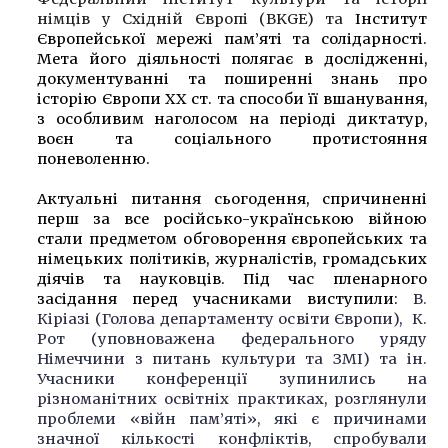
німців у Східній Європі (BKGE) та
Інститут
Європейської мережі пам’яті та солідарності.
Мета його діяльності
полягає в дослідженні,
документуванні та поширенні знань про
історію Європи ХХ ст. та способи її вшанування,
з особливим наголосом на періоді диктатур,
воєн та соціального протистояння
поневоленню.
Актуальні питання сьогодення, спричиненні
перш за все російсько-українською війною
стали предметом обговорення європейських та
німецьких політиків, журналістів, громадських
діячів та науковців. Під час пленарного
засідання перед учасниками виступили:
В.
Кіріазі (Голова департаменту освіти Європи), К.
Рот (уповноважена федерального уряду
Німеччини з питань культури та ЗМІ) та ін.
Учасники конференції зупинились на
різноманітних освітніх практиках, розглянули
проблеми «війн пам’яті», які є причинами
значної кількості конфліктів, спробували