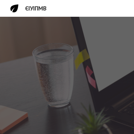
ЄІУІПМВ
Sk